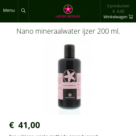
Overslaan en naar de inhoud gaan
0 producten
Menu
€ 0,00
Winkelwagen
Nano mineraalwater ijzer 200 ml.
€ 41,00