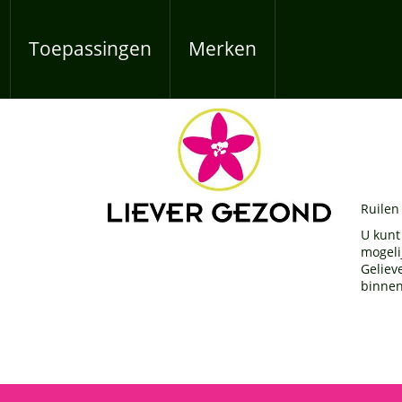
Overslaan en naar de inhoud gaan
Toepassingen
Merken
Ruilen
U kunt
mogeli
Geliev
binnen