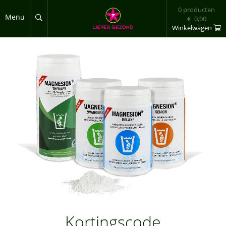
Overslaan en naar de inhoud gaan
0 producten
Menu
€ 0,00
Winkelwagen
Kortingscode