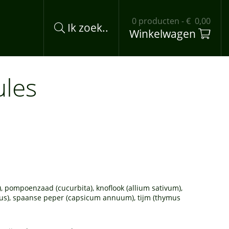
0 producten - € 0,00
Ik zoek..
Winkelwagen
ules
), pompoenzaad (cucurbita), knoflook (allium sativum),
us), spaanse peper (capsicum annuum), tijm (thymus