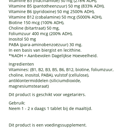
Vitamine B3 (niacinamide) 50 mg (278% ADH),
Vitamine B5 (pantotheenzuur) 50 mg (833% ADH),
Vitamine B6 (pyridoxine) 50 mg 2500% ADH),
Vitamine B12 (cobalamine) 50 mcg (5000% ADH),
Biotine 150 mcg (100% ADH),
Choline (bitartraat) 50 mg,
Foliumzuur 400 mcg (200% ADH),
Inositol 50 mg
PABA (para-aminobenzoëzuur) 30 mg.
In een basis van biergist en lecithine.
*%ADH = Aanbevolen Dagelijkse Hoeveelheid.
Ingredienten
Vitamines: (B1, B2, B3, B5, B6, B12, biotine, foliumzuur,
choline, inositol, PABA), vulstof (cellulose),
antiklontermiddelen (siliciumdioxide,
magnesiumstearaat)
Dit product is geschikt voor vegetariërs.
Gebruik:
Neem 1 - 2 x daags 1 tablet bij de maaltijd.
Dit product is een voedingssupplement.