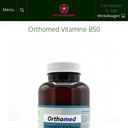
Overslaan en naar de inhoud gaan
0 producten
Menu
€ 0,00
Winkelwagen
Orthomed Vitamine B50