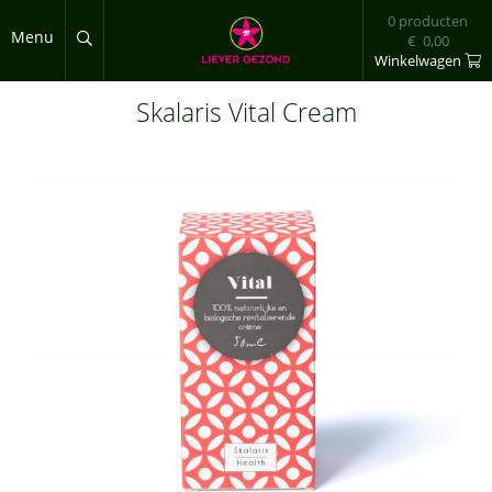
Overslaan en naar de inhoud gaan
0 producten
Menu
€ 0,00
Winkelwagen
Skalaris Vital Cream