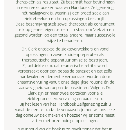
therapieën als resultaat. Zij beschrijft haar bevindingen
in een reeks boeken waarvan Handboek Zelfgenezing
hét naslagwerk is, waarin zij een breed scala aan
ziektebeelden en hun oplossingen beschrijft.
Deze beschrijving stelt zowel therapeut als consument
- elk op geheel eigen terrein - in staat om 'ziek zijn en
gezond worden' op een totaal andere, maar succesvolle
wijze te benaderen.
Dr. Clark ontdekte de ziekteverwekkers en vond
oplossingen in zowel kruidenpreparaten als
therapeutische apparatuur om ze te bestrijden.
Zij ontdekte o.m. dat reumatische artritis wordt
veroorzaakt door een bepaalde parasiet en dat zelfs
hartkwalen en dementie veroorzaakt worden door
lichaamsvervuiling vanuit onze dagelijkse routine én de
aanwezigheid van bepaalde parasieten. Volgens Dr.
Clark zijn er maar twee oorzaken voor alle
ziekteprocessen: vervuiling en parasieten.
Bij het lezen van het Handboek Zelfgenezing zult u
vanaf de eerste bladzijde verbaasd zijn hoe wij ons elke
dag opnieuw ziek maken en hoezeer wij er soms naast
zitten met onze huidige oplossingen.
'De inhoud van dit boek is zo revolutionair dat het in