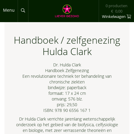
Overslaan en naar de inhoud gaan
0 producten
Menu
€ 0,00
Winkelwagen
Handboek / zelfgenezing
Hulda Clark
Dr. Hulda Clark
Handboek Zelfgenezing
Een revolutionaire techniek ter behandeling van
chronische ziekten
bindwijze: paperback
formaat: 17 x 24 cm
omvang: 576 blz.
prijs: 29,50
ISBN: 978 90 6556 167 1
Dr Hulda Clark verrichte jarenlang wetenschappelijk
onderzoek op het gebied van de biofysica, celfysiologie
en biologie, met zeer verrassende theorieën en